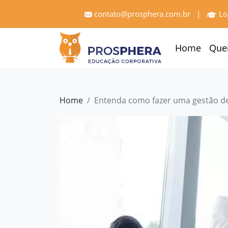
×
contato@prosphera.com.br
|
Lo
Home
Home
Que
Quem
Somos
Serviços
Home
Entenda como fazer uma gestão de
Treinamentos
Pró
Gestão
Cases
e
Depoimentos
Blog