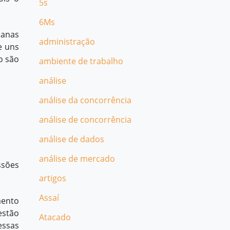
5s
6Ms
manas
administração
e uns
o são
ambiente de trabalho
análise
análise da concorrência
análise de concorrência
análise de dados
análise de mercado
ssões
artigos
Assaí
mento
estão
Atacado
essas