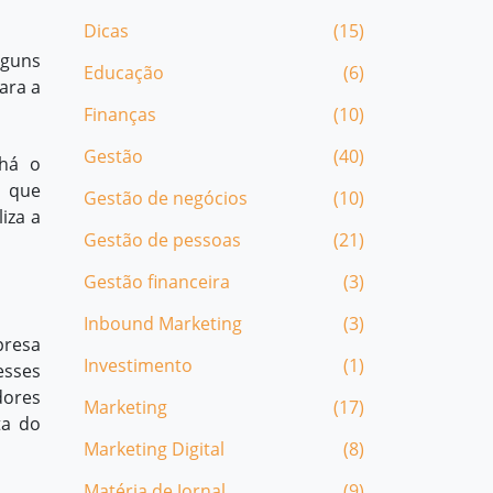
Dicas
(15)
lguns
Educação
(6)
ara a
Finanças
(10)
Gestão
(40)
 há o
, que
Gestão de negócios
(10)
iza a
Gestão de pessoas
(21)
Gestão financeira
(3)
Inbound Marketing
(3)
presa
Investimento
(1)
esses
dores
Marketing
(17)
ta do
Marketing Digital
(8)
Matéria de Jornal
(9)