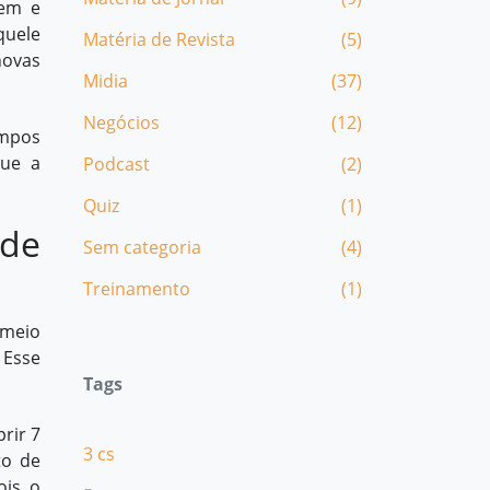
bem e
quele
Matéria de Revista
(5)
novas
Midia
(37)
Negócios
(12)
empos
que a
Podcast
(2)
Quiz
(1)
 de
Sem categoria
(4)
Treinamento
(1)
 meio
 Esse
Tags
rir 7
3 cs
to de
ois o