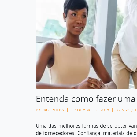
Contato
contato@prosphera.com.br
Entenda como fazer uma 
BY PROSPHERA
13 DE ABRIL DE 2018
GESTÃO
,
GE
Uma das melhores formas de se obter
van
de fornecedores. Confiança, materiais de q