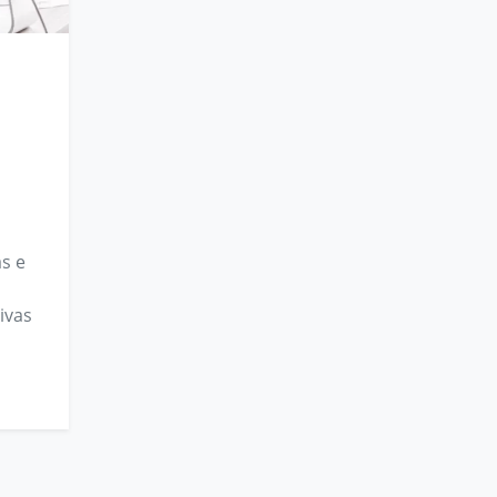
s e
ivas