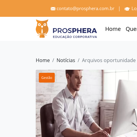
×
contato@prosphera.com.br
|
Lo
Home
Home
Que
Quem
Somos
Serviços
Home
Notícias
Arquivos oportunidade 
Treinamentos
Gestão
Pró
Gestão
Cases
e
Depoimentos
Blog