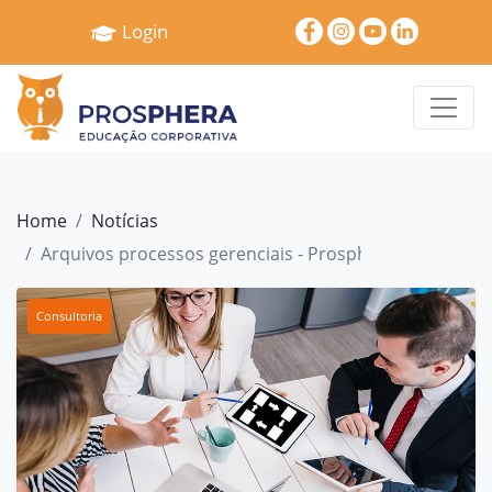
×
Login
Home
Quem
Somos
Serviços
Home
Notícias
Treinamentos
Arquivos processos gerenciais - Prosphera
Pró
Gestão
Consultoria
Cases
e
Depoimentos
Blog