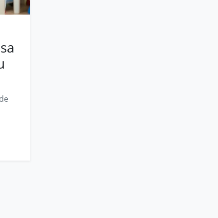
ssa
u
ode