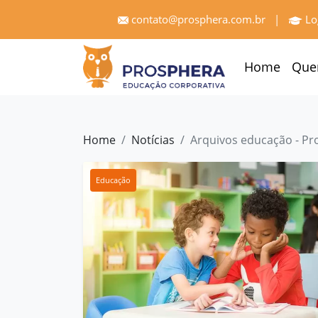
×
contato@prosphera.com.br
|
Lo
Home
Home
Que
Quem
Somos
Serviços
Home
Notícias
Arquivos educação - Pr
Treinamentos
Educação
Pró
Gestão
Cases
e
Depoimentos
Blog