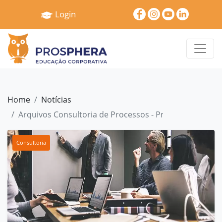
×
Login
Home
Quem
Somos
Serviços
Home
Notícias
Treinamentos
Arquivos Consultoria de Processos - Prosphera
Pró
Gestão
Consultoria
Cases
e
Depoimentos
Blog