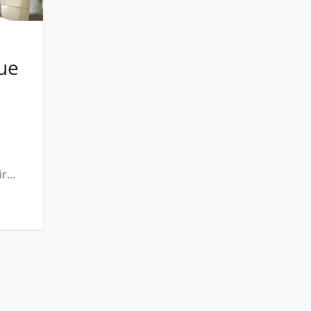
que
a
...