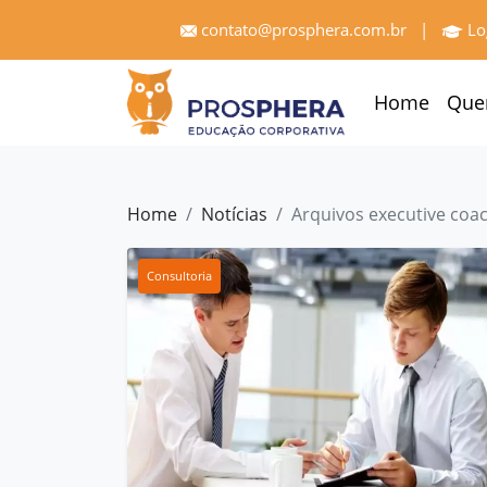
×
contato@prosphera.com.br
|
Lo
Home
Home
Que
Quem
Somos
Serviços
Home
Notícias
Arquivos executive coa
Treinamentos
Consultoria
Pró
Gestão
Cases
e
Depoimentos
Blog