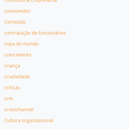
Consultoria Empresarial
consumidor
Conteúdo
contratação de funcionários
copa do mundo
crescimento
criança
criatividade
críticas
crm
crosschannel
Cultura organizacional