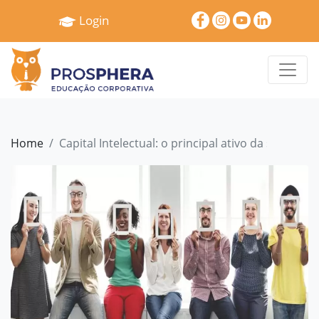
×
Login
Home
Quem
Somos
Serviços
Home
Capital Intelectual: o principal ativo da sua emp
Treinamentos
Pró
Gestão
Cases
e
Depoimentos
Blog