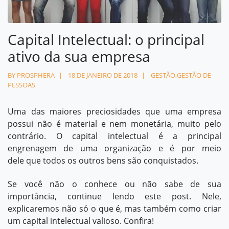
Contato
Capital Intelectual: o principal
contato@prosphera.com.br
ativo da sua empresa
BY PROSPHERA
18 DE JANEIRO DE 2018
GESTÃO
,
GESTÃO DE
PESSOAS
Uma das maiores preciosidades que uma empresa
possui não é material e nem monetária, muito pelo
contrário. O capital intelectual é a principal
engrenagem de uma organização e é por meio
dele que todos os outros bens são conquistados.
Se você não o conhece ou não sabe de sua
importância, continue lendo este post. Nele,
explicaremos não só o que é, mas também como criar
um capital intelectual valioso. Confira!