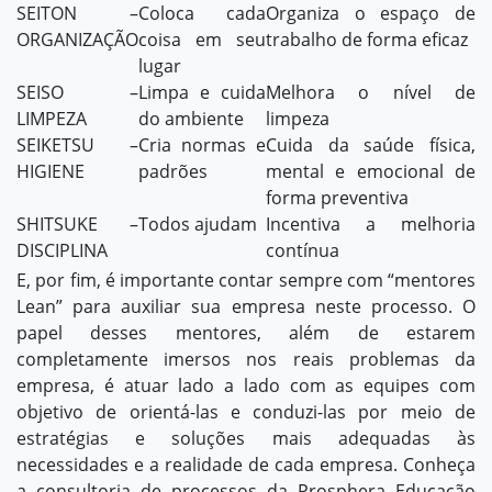
SEITON –
Coloca cada
Organiza o espaço de
ORGANIZAÇÃO
coisa em seu
trabalho de forma eficaz
lugar
SEISO –
Limpa e cuida
Melhora o nível de
LIMPEZA
do ambiente
limpeza
SEIKETSU –
Cria normas e
Cuida da saúde física,
HIGIENE
padrões
mental e emocional de
forma preventiva
SHITSUKE –
Todos ajudam
Incentiva a melhoria
DISCIPLINA
contínua
E, por fim, é importante contar sempre com “mentores
Lean” para auxiliar sua empresa neste processo. O
papel desses mentores, além de estarem
completamente imersos nos reais problemas da
empresa, é atuar lado a lado com as equipes com
objetivo de orientá-las e conduzi-las por meio de
estratégias e soluções mais adequadas às
necessidades e a realidade de cada empresa. Conheça
a
consultoria de processos
da Prosphera Educação