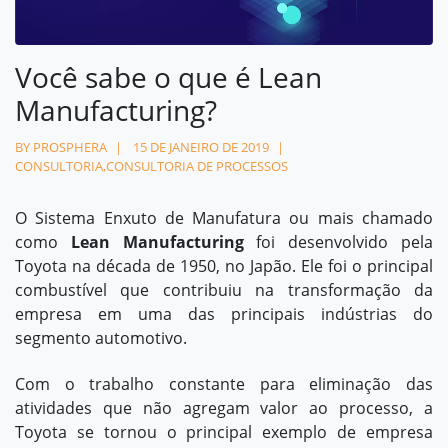
Contato
Você sabe o que é Lean
contato@prosphera.com.br
Manufacturing?
BY PROSPHERA
15 DE JANEIRO DE 2019
CONSULTORIA
,
CONSULTORIA DE PROCESSOS
O Sistema Enxuto de Manufatura ou mais chamado
como
Lean Manufacturing
foi desenvolvido pela
Toyota na década de 1950, no Japão. Ele foi o principal
combustível que contribuiu na transformação da
empresa em uma das principais indústrias do
segmento automotivo.
Com o trabalho constante para eliminação das
atividades que não agregam valor ao processo, a
Toyota se tornou o principal exemplo de empresa