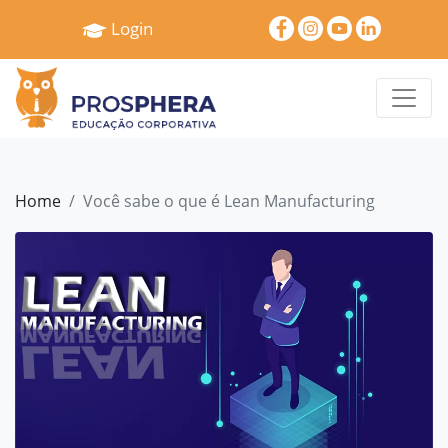
×
Login
Home
Quem
Somos
Serviços
Home
Você sabe o que é Lean Manufacturing?
Treinamentos
Pró
Gestão
Cases
e
Depoimentos
Blog