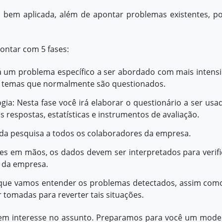
 bem aplicada, além de apontar problemas existentes, p
ontar com 5 fases:
á um problema específico a ser abordado com mais intens
os temas que normalmente são questionados.
a: Nesta fase você irá elaborar o questionário a ser usa
 respostas, estatísticas e instrumentos de avaliação.
o da pesquisa a todos os colaboradores da empresa.
es em mãos, os dados devem ser interpretados para verifi
a da empresa.
al que vamos entender os problemas detectados, assim com
tomadas para reverter tais situações.
e tem interesse no assunto. Preparamos para você um mode