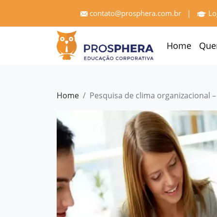
×
contato@prosphera.com.br
|
Lo
Home
Home
Que
Quem
Somos
Serviços
Home
Pesquisa de clima organizacional –
Treinamentos
Pró
Gestão
Cases
e
Depoimentos
Blog