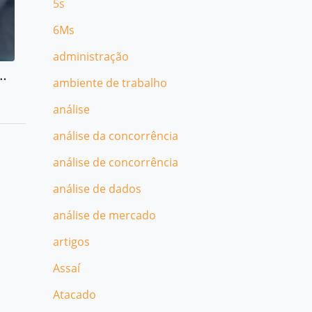
5s
6Ms
administração
presarial: por que é importante contratar?
ambiente de trabalho
análise
análise da concorrência
análise de concorrência
análise de dados
análise de mercado
artigos
Assaí
Atacado