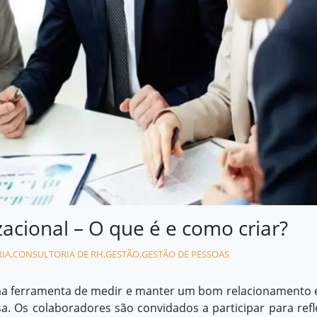
acional – O que é e como criar?
IA
,
CONSULTORIA DE RH
,
GESTÃO
,
GESTÃO DE PESSOAS
ma ferramenta de medir e manter um bom relacionamento 
. Os colaboradores são convidados a participar para refle