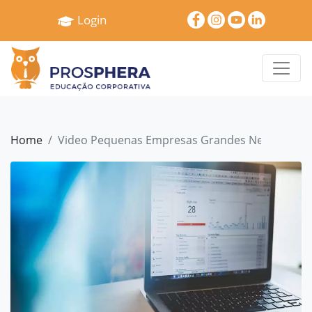
×
Login
Home
Quem
Somos
Serviços
Home
Video Pequenas Empresas Grandes Negocios cris
Treinamentos
Pró
Gestão
Cases
e
Depoimentos
Blog