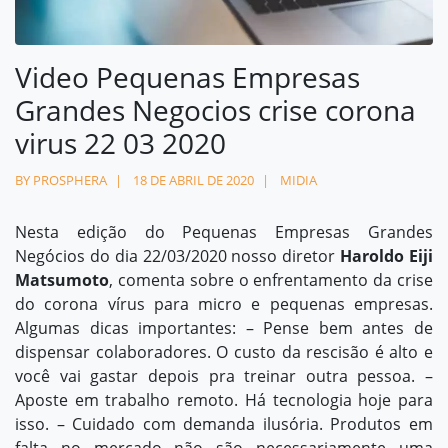
Contato
Video Pequenas Empresas
contato@prosphera.com.br
Grandes Negocios crise corona
virus 22 03 2020
BY PROSPHERA
18 DE ABRIL DE 2020
MIDIA
Nesta edição do Pequenas Empresas Grandes
Negócios do dia 22/03/2020 nosso diretor
Haroldo Eiji
Matsumoto
, comenta sobre o enfrentamento da crise
do corona vírus para micro e pequenas empresas.
Algumas dicas importantes: – Pense bem antes de
dispensar colaboradores. O custo da rescisão é alto e
você vai gastar depois pra treinar outra pessoa. –
Aposte em trabalho remoto. Há tecnologia hoje para
isso. – Cuidado com demanda ilusória. Produtos em