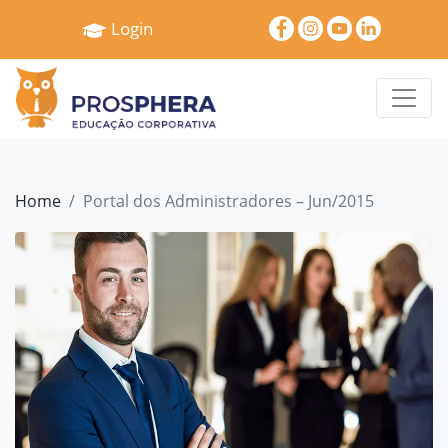
×
Login
Home
Quem
Somos
Serviços
Home
Portal dos Administradores – Jun/2015
Treinamentos
Pró
Gestão
Cases
e
Depoimentos
Blog