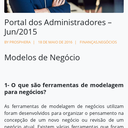
Contato
Portal dos Administradores –
contato@prosphera.com.br
Jun/2015
BY PROSPHERA
18 DE MAIO DE 2016
FINANÇAS
,
NEGÓCIOS
Modelos de Negócio
1- O que são
ferramentas de modelagem
para negócios?
As ferramentas de modelagem de negócios utilizam
foram desenvolvidos para organizar o pensamento na
concepção de um novo negócio ou revisão de um
negócio atual. Existem várias ferramentas que foram