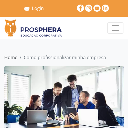
×
Login
Home
Quem
Somos
Serviços
Home
Como profissionalizar minha empresa
Treinamentos
Pró
Gestão
Cases
e
Depoimentos
Blog