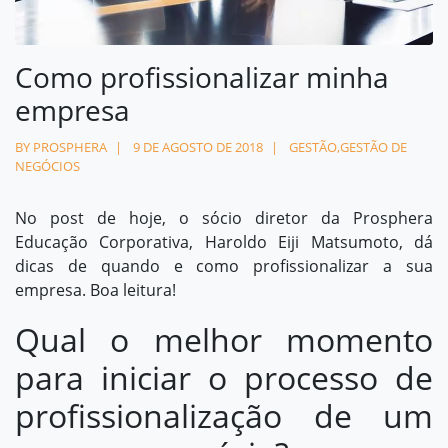
Contato
Como profissionalizar minha
contato@prosphera.com.br
empresa
BY PROSPHERA
9 DE AGOSTO DE 2018
GESTÃO
,
GESTÃO DE
NEGÓCIOS
No post de hoje, o sócio diretor da Prosphera
Educação Corporativa, Haroldo Eiji Matsumoto, dá
dicas de quando e como profissionalizar a sua
empresa. Boa leitura!
Qual o melhor momento
para iniciar o processo de
profissionalização de um