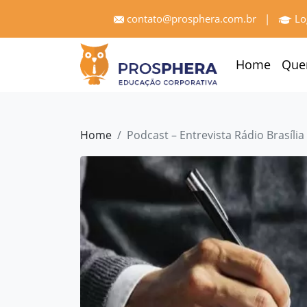
×
contato@prosphera.com.br
|
Lo
Home
Home
Que
Quem
Somos
Serviços
Home
Podcast – Entrevista Rádio Brasília
Treinamentos
Pró
Gestão
Cases
e
Depoimentos
Blog