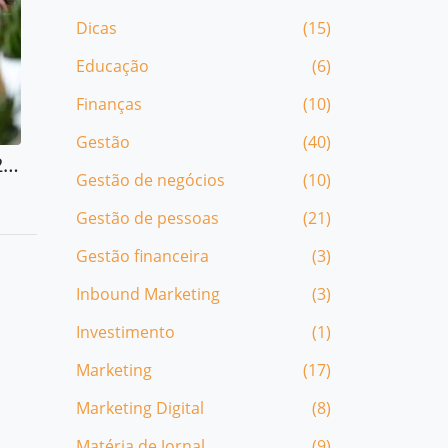
Dicas
(15)
Educação
(6)
Finanças
(10)
Gestão
(40)
Programa Franquias & Shopping 24/03/2019 completo
Gestão de negócios
(10)
Gestão de pessoas
(21)
Gestão financeira
(3)
Inbound Marketing
(3)
Investimento
(1)
Marketing
(17)
Marketing Digital
(8)
Matéria de Jornal
(9)