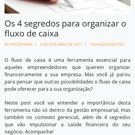
Contato
Os 4 segredos para organizar o
contato@prosphera.com.br
fluxo de caixa
BY PROSPHERA
5 DE OUTUBRO DE 2017
FINANÇAS
,
GESTÃO
O fluxo de caixa é uma ferramenta essencial para
aqueles empreendedores que querem organizar
financeiramente a sua empresa. Mas você já parou
para pensar que outras possibilidades o fluxo de caixa
pode oferecer para a sua organização?
Neste post você vai entender a importância desta
ferramenta não só dentro da gestão empresarial, mas
também no contexto gerencial, além de 4 segredos
que vão impulsionar a saúde financeira do seu
negócio. Acompanhe!