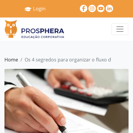
×
Login
Home
Quem
Somos
Serviços
Home
Os 4 segredos para organizar o fluxo de caixa
Treinamentos
Pró
Gestão
Cases
e
Depoimentos
Blog