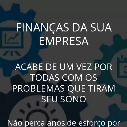
×
Home
FINANÇAS DA SUA
Quem
EMPRESA
Somos
Serviços
Treinamentos
ACABE DE UM VEZ POR
Pró
TODAS COM OS
Gestão
PROBLEMAS QUE TIRAM
Cases
SEU SONO
Blog
Contato
Não perca anos de esforço por